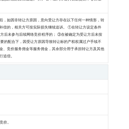
后，如因非转让方原因，意向受让方存在以下任何一种情形，转
补偿的，相关方可按实际损失继续追诉。 ①在转让方设定条件
方后未参与后续网络竞价程序的； ③在被确定为受让方后未按
必要的配合下，因受让方原因导致转让标的产权权属过户手续不
金、竞价服务佣金等服务佣金，其余部分用于承担转让方及其他
行追偿。
竞价。