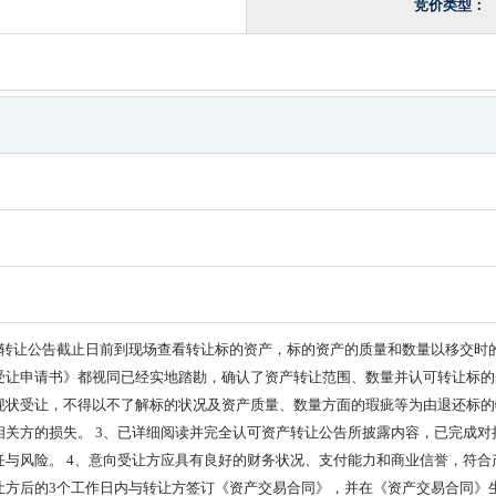
竞价类型：
产转让公告截止日前到现场查看转让标的资产，标的资产的质量和数量以移交时
受让申请书》都视同已经实地踏勘，确认了资产转让范围、数量并认可转让标的
现状受让，不得以不了解标的状况及资产质量、数量方面的瑕疵等为由退还标的
相关方的损失。 3、已详细阅读并完全认可资产转让公告所披露内容，已完成
任与风险。 4、意向受让方应具有良好的财务状况、支付能力和商业信誉，符合
让方后的3个工作日内与转让方签订《资产交易合同》，并在《资产交易合同》