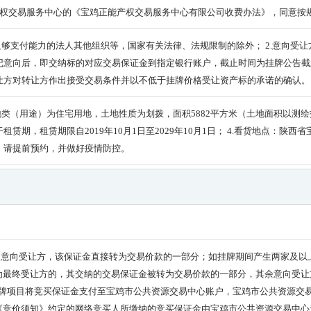
产权交易服务中心的《宝鸡正能产权交易服务中心有限公司收费办法》，同意按
足够支付能力的法人其他组织等，国家有关法律、法规限制的除外； 2.意向受
记意向后，即交纳标的对应交易保证金到指定银行账户，截止时间为挂牌公告截止
让方对转让方作出接受交易条件并以不低于挂牌价格受让资产标的承诺的确认。
类（用途）为住宅用地，土地性质为划拨，面积5882平方米（土地面积以测绘报告上
租赁期，租赁期限自2019年10月1日至2029年10月1日； 4.看货地点：陕西省宝
，请提前预约，并做好疫情防控。
一家意向受让方，该保证金直接转为交易价款的一部分；如挂牌期间产生两家及
为最终受让方的，其交纳的交易保证金被转为交易价款的一部分，其余意向受让
次挂牌项目将竞买保证金支付至宝鸡市公共资源交易中心账户，宝鸡市公共资源交
《竞价须知》约定的网络竞买人所缴纳的竞买保证金由宝鸡市公共资源交易中心