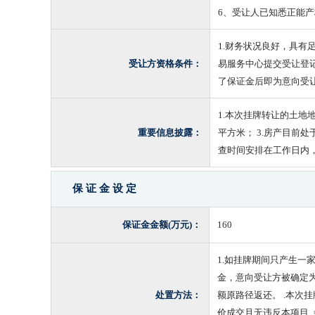
6、受让人已知悉正能
1.财务状况良好，具有
受让方资格条件：
易服务中心提交受让登
了保证金后即为意向受
1.本次挂牌转让的土地地
重要信息披露：
平方米； 3.房产目前处于
查时间安排在工作日内
保 证 金 设 定
保证金金额(万元)：
160
1.如挂牌期间只产生
金，意向受让方被确定
处置方法：
额原路径返还。 .本
价成交且无违反本项目