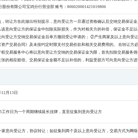
份有限公司宝鸡分行营业部 账号：806020001421019806
益，转让方在此做出特别提示，意向受让方一旦通过资格确认且交纳交易保证金
从该意向受让方的保证金中扣除实际损失，作为对相关方的补偿，保证金不足以
意向受让方交纳交易保证金后单方撤回受让申请的； ②产生两家及以上意向受让
《资产交易合同》及未按约定时限支付交易价款和相关交易费用的。 在转让方
产权交易服务中心将以意向受让方交纳的交易保证金为限，首先扣除交易服务佣
主张的相应赔偿。交易保证金金额不足以补偿的，利益受损方可向意向受让方进
年12月13日
15工作日为一个周期继续延长挂牌，直至征集到意向受让方
一家意向受让方，协议转让；如征集到两个及以上意向受让方，交易方式为网络