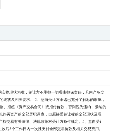
的实物现状为准，转让方不承担一切瑕疵担保责任，凡向产权交
的现状及相关要求。 2、意向受让方承诺已充分了解标的瑕疵，
物、拒签《资产交易合同》或拒付价款，否则视为违约，缴纳的
对拟购买资产的全部尽职调查，自愿接受转让标的全部现状及瑕
产权交易有关法律、法规政策对受让方条件规定。5、意向受让
生效后5个工作日内一次性支付全部交易价款及相关交易费用。