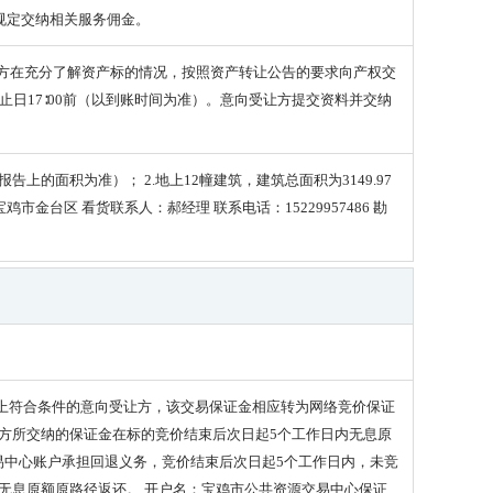
规定交纳相关服务佣金。
让方在充分了解资产标的情况，按照资产转让公告的要求向产权交
日17∶00前（以到账时间为准）。意向受让方提交资料并交纳
的面积为准）； 2.地上12幢建筑，建筑总面积为3149.97
鸡市金台区 看货联系人：郝经理 联系电话：15229957486 勘
以上符合条件的意向受让方，该交易保证金相应转为网络竞价保证
方所交纳的保证金在标的竞价结束后次日起5个工作日内无息原
易中心账户承担回退义务，竞价结束后次日起5个工作日内，未竞
无息原额原路径返还。 开户名：宝鸡市公共资源交易中心保证